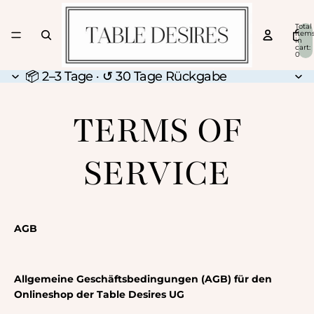
Total
item
in
cart:
0
📦 2–3 Tage · ↺ 30 Tage Rückgabe
📦 2–3 Tage · ↺ 30 Tage Rückgabe
TERMS OF
SERVICE
AGB
Allgemeine Geschäftsbedingungen (AGB) für den
Onlineshop der Table Desires UG