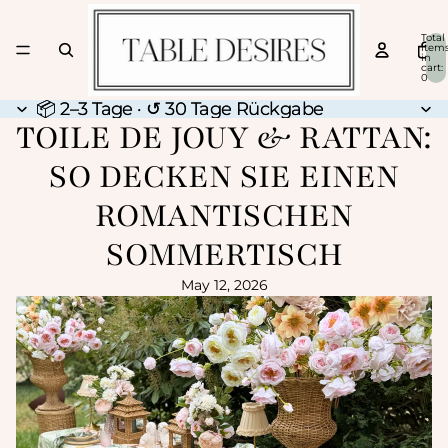
Total
item
in
cart:
0
📦 2–3 Tage · ↺ 30 Tage Rückgabe
📦 2–3 Tage · ↺ 30 Tage Rückgabe
TOILE DE JOUY & RATTAN:
SO DECKEN SIE EINEN
ROMANTISCHEN
SOMMERTISCH
May 12, 2026